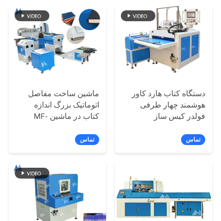
ورق ورق ورق ورق ورق
سیاست
حفظ
حریم
دستگاه کتاب هارد کاور
ماشین ساخت مفاصل
هوشمند چهار طرفی
اتوماتیک بزرگ اندازه
فولدر کیس ساز
کتاب در ماشین MF-
FAC390A
تماس
تماس