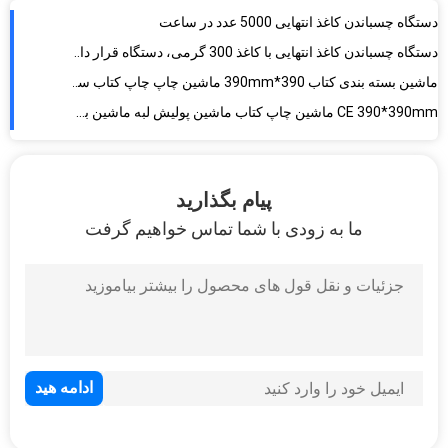
دستگاه چسباندن کاغذ انتهایی 5000 عدد در ساعت
دستگاه چسباندن کاغذ انتهایی با کاغذ 300 گرمی، دستگاه قرار دادن کاغذ، دستگاه صحافی کتاب شومیز
ماشین بسته بندی کتاب 390*390mm ماشین چاپ چاپ کتاب سخت MF-400A
CE 390*390mm ماشین چاپ کتاب ماشین پولیش لبه ماشین بسته بندی کتاب
ماشین نقاشی ورودی کتاب های نوتی بوک ماشین نقاشی سخت کتاب MF-400C
35pcs/Min 50mm*150mm Passport Leather Hot Foil Stamping Machine ماشین چاپ فولیک گرم
پیام بگذارید
500mm عرض کاغذ چسب داغ ذوب ماشین چسب MF-GM500
ما به زودی با شما تماس خواهیم گرفت
دستگاه چسب زنی کاغذ 25 متر در دقیقه، دستگاه چسب زنی چسب سفید 1000 میلی‌متری، دستگاه صحافی کتاب شومیز
420mm عرض واحد حلقه سیم اتصال ماشین MF-SSM720
ماشین تاشو با سرعت بالا و کاملا اتوماتیک
دستگاه تا زدن خودکار کتاب 320×240MM، دستگاه صحافی کتاب جلد نرم
دستگاه بسته بندی آلبوم عکس 350x420 میلی متر
دستگاه پرس کتاب بادی
700pcs/H ماشین ورودی نیم اتوماتیک باند لاستیکی باند لاستیکی نرم پوشش کتاب بسته بندی ماشین MF-SEM450
دستگاه پانچ و صحافی سیمی دوگانه تقویم رومیزی دفترچه یادداشت 510*800 میلی‌متر MF-DPBM500 با سرعت 2000 عدد در ساعت