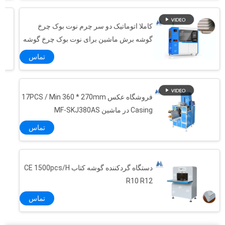
کاملا اتوماتیک دو سر چرم نوت بوک چرخ
گوشه برش ماشین برای نوت بوک چرخ گوشه
برش MF-ACM380
تماس
فروشگاه عکس 17PCS / Min 360 * 270mm
Casing در ماشین MF-SKJ380AS
تماس
دستگاه گردکننده گوشه کتاب CE 1500pcs/H
R10 R12
تماس