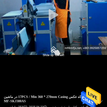
کیفیت
با
ما
تماس
بگیرید
خبر
پرونده
ها
نقشه
فروشگاه عکس 17PCS / Min 360 * 270mm Casing در ماشین
MF-SKJ380AS
سایت