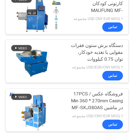
کارتونی کودکان
MAUFUNG MF-
27
SKJ380AS
USD CNY EUR MOQ:1 مجموعه
تماس
دستگاه اتصال سیم
دستگاه برش ستون فقرات
مقوایی با تغذیه خودکار،
توان 0.75 کیلووات
USD/EUR/CNY MOQ:1 مجموعه
تماس
8
فروشگاه عکس 17PCS /
چرخ خیاطی کتاب
Min 360 * 270mm Casing
در ماشین MF-SKJ380AS
USD/CNY/EUR MOQ:1 مجموعه
تماس