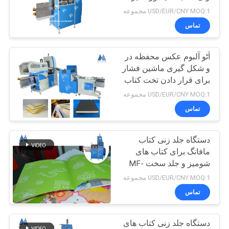
بزرگ MF-SKJ560
USD/EUR/CNY MOQ:1 مجموعه
سیاست
تماس
4
حفظ
ماشین بسته بندی
آٹو آلبوم عکس محفظه در
حریم
و شکل گیری ماشین فشار
کتاب با پوشش نرم
برای قرار دادن تخت کتاب
عکس ساخت MF-FAC390
USD/EUR/CNY MOQ:1 مجموعه
تماس
دستگاه جلد زنی کتاب
25
مافانگ برای کتاب های
ماشین گرد کردن
شومیز و جلد سخت MF-
SKJ380AS
USD/EUR/CNY MOQ:1 مجموعه
کتاب
تماس
دستگاه جلد زنی کتاب های