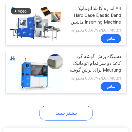
A4 اندازه کاملا اتوماتیک
9
Hard Case Elastic Band
دستگاه بسته‌بندی
Inserting Machine ماشین
بسته بندی کتاب هاردکوور
USD/CNY/EUR MOQ:1 مجموعه
کتاب
MF-FEM450
تماس
دستگاه برش گوشه گرد
کاغذ دو سر تمام اتوماتیک
Maufung برای برش گوشه
20
گرد دفترچه یادداشت MF-
USD/CNY/EUR MOQ:1 مجموعه
ACM380
تماس
دستگاه برش کاغذ
بیشتر ببینید