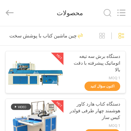
2026
DONGGUAN
MAUFUNG
محصولات
MACHINERY
CO.,LTD.
All
Rights
Reserved.
خانه
86
چین ماشین کتاب با پوشش سخت
دستگاه بسته بندی
محصولات
دفترچه
HOT
دستگاه برش سه تیغه
اتوماتیک پیشرفته با دقت
درباره
بالا
ما
MOQ:1
اکنون سؤال کنید
50
تور
ماشین بسته بندی
HOT
دستگاه کتاب هارد کاور
کارخانه
هوشمند چهار طرفی فولدر
کتاب با پوشش سخت
کیس ساز
کنترل
MOQ:1