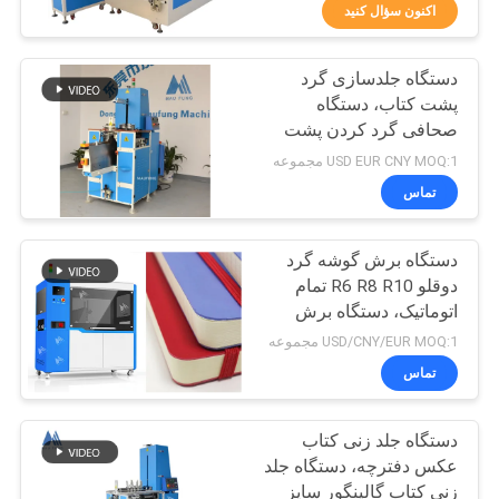
کیفیت
اکنون سؤال کنید
دستگاه جلدسازی گرد
با
17
پشت کتاب، دستگاه
ما
صحافی گرد کردن پشت
دستگاه صحافی تخت
تماس
کتاب MF-SKJ380AS
USD EUR CNY MOQ:1 مجموعه
بگیرید
تماس
دستگاه برش گوشه گرد
خبر
دوقلو R6 R8 R10 تمام
اتوماتیک، دستگاه برش
14
پرونده
دفترچه یادداشت اتوماتیک
USD/CNY/EUR MOQ:1 مجموعه
Maufung MF-ACM380
ها
تماس
دستگاه کتاب مقوایی
دستگاه جلد زنی کتاب
نقشه
عکس دفترچه، دستگاه جلد
سایت
زنی کتاب گالینگور سایز