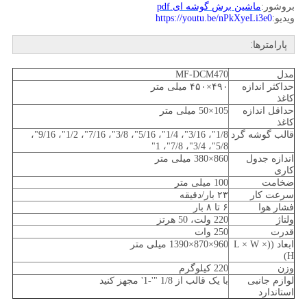
بروشور:
ماشین برش گوشه ای.pdf
ویدیو:
https://youtu.be/nPkXyeLi3e0
پارامترها:
مدل
MF-DCM470
حداکثر اندازه
۴۹۰×۴۵۰ میلی متر
کاغذ
حداقل اندازه
105×50 میلی متر
کاغذ
قالب گوشه گرد
1/8"، 3/16"، 1/4"، 5/16"، 3/8"، 7/16"، 1/2"، 9/16"،
5/8"، 3/4"، 7/8"، 1"
اندازه جدول
860×380 میلی متر
کاری
ضخامت
100 میلی متر
سرعت کار
۲۳ بار/دقیقه
فشار هوا
۶ تا ۸ بار
ولتاژ
220 ولت، 50 هرتز
قدرت
250 وات
ابعاد ((L × W ×
960×870×1390 میلی متر
H)
وزن
220 کیلوگرم
لوازم جانبی
با یک قالب از 1/8 "'-1' مجهز کنید
استاندارد