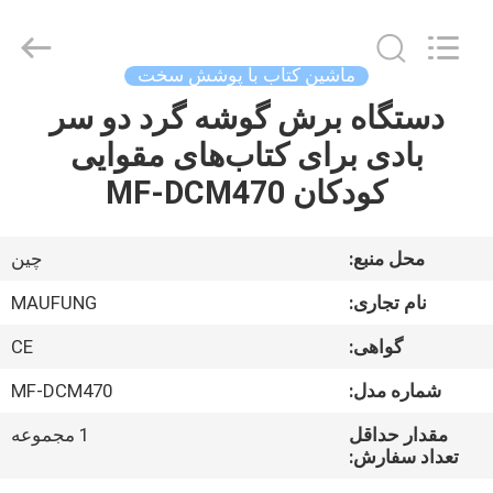
2026
DONGGUAN
MAUFUNG
MACHINERY
CO.,LTD.
ماشین کتاب با پوشش سخت
All
Rights
Reserved.
دستگاه برش گوشه گرد دو سر
خانه
بادی برای کتاب‌های مقوایی
محصولات
کودکان MF-DCM470
درباره
محل منبع:
چین
ما
نام تجاری:
MAUFUNG
گواهی:
CE
تور
شماره مدل:
MF-DCM470
کارخانه
مقدار حداقل
1 مجموعه
تعداد سفارش:
کنترل