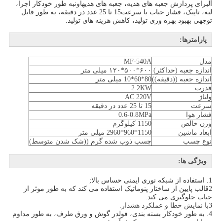
آل
برای پردازش جعبه های هدیه، جعبه های هدیه
اون
به طور خودکار اجرا،
لبه، تاپیک، فشار حباب با سرعت
15 تا 25 عدد در دقیقه، به طور قابل
توجهی بهبود بهره وری تولید، کاهش هزینه های تولید.
پارامترها:
مدل
MF-540A
اندازه جعبه (حداکثر)
۶۰۰*۵۰۰*۱۲۰ میلی متر
اندازه جعبه ((دقيقه))
80*60*10 میلی متر
قدرت
2.2KW
ولتاژ
AC 220V
سرعت
15 تا 25 عدد در دقیقه
فشار هوا
0.6-0.8MPa
وزن خالص
1150 کیلوگرم
ابعاد ماشین
1150*960*2960 میلی متر
نوع چسب
چسب ذوب شده گرم ((شک شدن متوسط)
ویژگی ها:
1. استفاده از شبکه نوری ایمنی حساس بالا
;
2قالب پایین از ساختار پنوماتیک استفاده می کند که به طور موثر از
حباب جلوگیری می کند.
3
با نمایش خطا و عملکرد هشدار.
4. به طور خودکار بسته بندی، فولدر گوش و ورق طرف، به طور مداوم