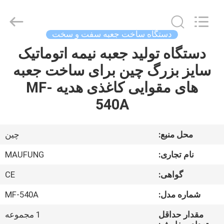
2026
DONGGUAN
MAUFUNG
MACHINERY
CO.,LTD.
دستگاه ساخت جعبه سفت و سخت
All
Rights
Reserved.
دستگاه تولید جعبه نیمه اتوماتیک
خانه
سایز بزرگ چین برای ساخت جعبه
محصولات
های مقوایی کاغذی هدیه MF-
540A
درباره
ما
محل منبع:
چین
نام تجاری:
MAUFUNG
تور
گواهی:
CE
کارخانه
شماره مدل:
MF-540A
کنترل
مقدار حداقل
1 مجموعه