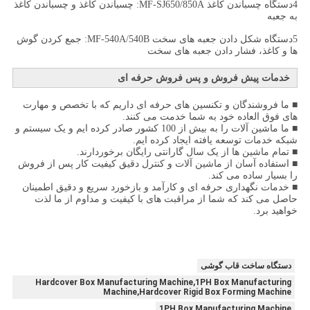
4دستگاه چسباندن کاغذ MF-SJ650/850A: چسباندن کاغذ و چسباندن کاغذ
به جعبه
5دستگاه شکل دادن جعبه های سخت MF-540A/540B: جمع کردن گوش
ها و کاغذ، فشار دادن جعبه های سخت
خدمات پیش فروش و پس فروش حرفه ای
■ ما فروشندگان و تکنسین های حرفه ای داریم که با تخصص و مهارت
های فوق العاده خود به شما خدمت می کنند.
■ ما ماشین آلات را به بیش از 100 کشور صادر کرده ایم و یک سیستم و
شبکه خدمات توسعه یافته ایجاد کرده ایم.
■ تمام ماشین ها از یک سال گارانتی رایگان برخوردارند.
■ استفاده آسان از ماشین آلات و کنترل دقیق کیفیت کار پس از فروش
را بسیار ساده می کند.
■ خدمات نگهداری حرفه ای و کارآمد و بازخورد سریع و دقیق اطمینان
حاصل می کند که شما از مراقبت های با کیفیت و مداوم از ما لذت
خواهید برد.
دستگاه ساخت قاب گوشی
Hardcover Box Manufacturing Machine,1PH Box Manufacturing
Machine,Hardcover Rigid Box Forming Machine
1PH Box Manufacturing Machine